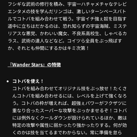
フシギな武術の修行を積み、宇宙一ハチャメチャなテレビ
エンタメの技を学んだリンゴは、激しいターンベースバト
ルでコトバを組み合わせて戦う。宇宙イチ強ぇ奴を目指す
道中に立ちはだかるのは、恐れ知らずの宇宙海賊、ミステ
リアスな悪党、かわいい魔女、不良系高校生、しゃべるカ
ラス、武術の達人などなど。コイツら全員をぶっ飛ばす
か、それとも仲間にするかはキミ次第！
『Wander Stars』の特徴
コトバを使え！
コトバを組み合わせてオリジナル技をぶっ放せ！たくさ
んコトバを組み合わせるには、レベルを上げて強くなろ
う。コトバの枠が増えれば、超強ぇパワーがフクザツに
重なり合ったスーパーな攻撃をぶっかませるぞ！コトバ
には例外なくクールダウンが設けられているほか、敵は
特定の攻撃や属性に弱かったり強かったりする。何が効
くのかは技を当てるまでわからない。常に準備を怠ら