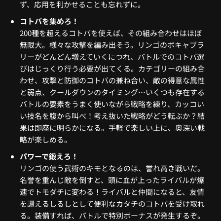
ず、応用を利かせることも忘れずに。
コトバを集めろ！
200種を超えるコトバを使えば、その組み合わせはほぼ
無限大。様々な攻撃を編み出そう。リンゴのボキャブラ
リーがどんどん増えていくにつれ、バトルでのコトバ選
びはじっくり行う必要が出てくる。カテゴリーの組み合
わせ、攻撃と防御のコトバの兼ね合い、敵の得意な属性
と弱点、クールダウンのタイミング…いくつも存在する
バトルの要素をうまく使いながら戦略を練り、カッコい
い技名を腹から叫べ！考え抜いた戦略がどう転ぶか？結
果は即座に明らかになる。手軽で楽しい上に、奥深い戦
略が楽しめる。
パワーで鍛えろ！
リンゴの使う武術のキモとなるのは、誉れ高き戦いだ。
名誉を重んじ敵を倒すと、頭に血が上ったライバルが爆
速でトモダチに変わる！ライバルと仲間になると、友情
を讃えるしるしとして便利なカタチのコトバを受け取れ
る。装備すれば、バトルで特別ボーナスが発生するぞ。