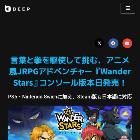
コ
ン
テ
ン
ツ
へ
言葉と拳を駆使して挑む、アニメ
ス
風JRPGアドベンチャー 『Wander
キ
ッ
Stars』コンソール版本日発売！
プ
PS5・Nintendo Swichに加え、Steam版も日本語に対応