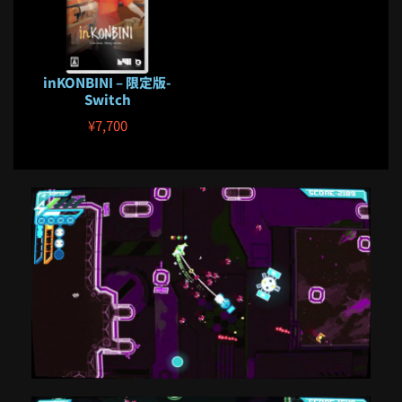
inKONBINI – 限定版-
Switch
¥
7,700