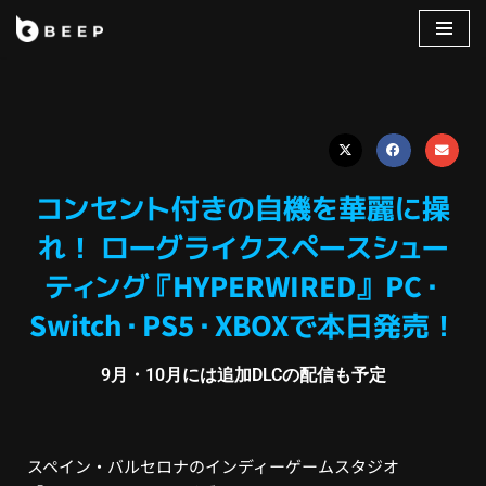
コ
ン
テ
ン
ツ
へ
コンセント付きの自機を華麗に操
ス
れ！ ローグライクスペースシュー
キ
ッ
ティング『HYPERWIRED』 PC・
プ
Switch・PS5・XBOXで本日発売！
9月・10月には追加DLCの配信も予定
スペイン・バルセロナのインディーゲームスタジオ