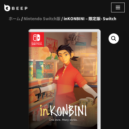
コ
ホーム
/
Nintendo Switch版
/ inKONBINI – 限定版- Switch
ン
テ
ン
ツ
へ
ス
キ
ッ
プ