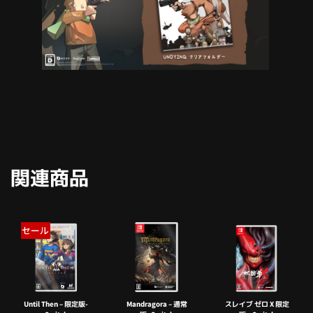
関連商品
セール
Until Then – 限定版-
Mandragora – 通常
スレイブ ゼロ X 限定