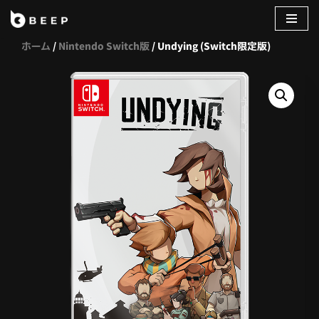
コ
ホーム
/
Nintendo Switch版
/ Undying (Switch限定版)
ン
テ
ン
ツ
へ
ス
キ
ッ
プ