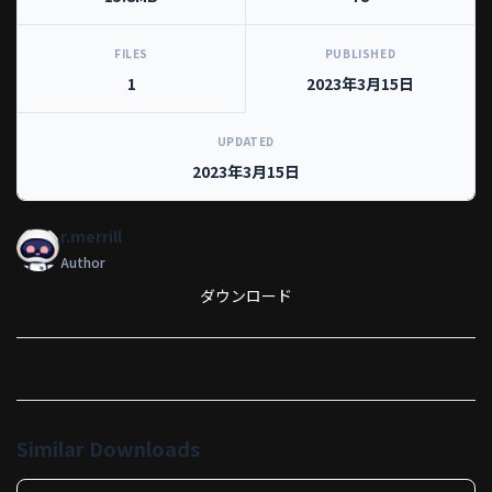
FILES
PUBLISHED
1
2023年3月15日
UPDATED
2023年3月15日
r.merrill
Author
ダウンロード
Similar Downloads