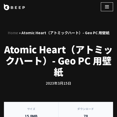
コ
ン
テ
Home
»
Atomic Heart（アトミックハート）- Geo PC 用壁紙
ン
ツ
Atomic Heart（アトミッ
へ
ス
クハート）- Geo PC 用壁
キ
ッ
紙
プ
2023年3月15日
[video_player_1200x800]
サイズ
ダウンロード
15.8MB
78