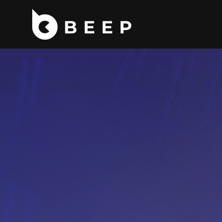
コ
ン
テ
ン
ツ
へ
ス
キ
ッ
プ