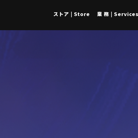
ストア | Store
業 務 | Service