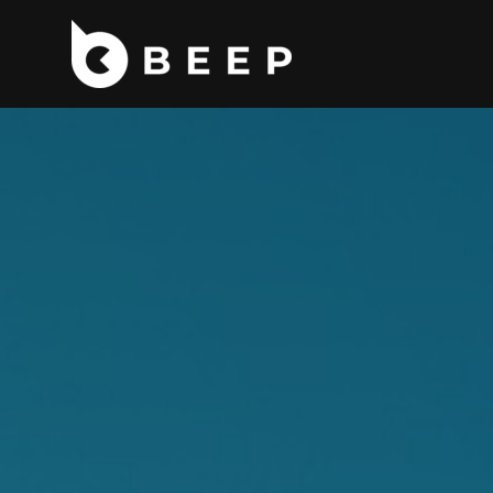
コ
ン
テ
ン
ツ
へ
ス
キ
ッ
プ