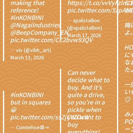
making that
https://t.co/vvVyFzlnv1
仁
reference!
pic.twitter.com/5zpA
お
#inKONBINI
— xpalistallion
@NagaiIndustries
梅
(@xpalistallion)
@BeepCompany_EN
よ
March 17, 2026
pic.twitter.com/CE2bvw93QV
HO
— viv (@vihh_art)
に
March 13, 2026
な
た
Can never
decide what to
一
buy. And it’s
い
#inKONBINI
quite a drive,
😏
but in squares
so you’re in a
😀
pickle when
み
pic.twitter.com/ssZjCYZDcW
you want to
P
buy
— Cunniehoe🟦🥕
ー
everything!