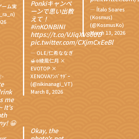
Ponkiキャンペ
ゲーム実
— Ítalo Soares
ーンで思い出教
ra_n)
(Kosmus)
えて！
026
(@KosmusKo)
#inKONBINI
March 13, 2026
https://t.co/VJiqXV86UD
pic.twitter.com/CXjmCxEeBl
— OLE/仁希ななぎ
🍯❄️綾風仁月 ×
EVOTOP ×
✨
XENOVAｱﾝﾊﾞｻﾀﾞｰ
te
(@nikinanagi_VT)
drink
March 8, 2026
es me
 It's
oth
y! 😀
Okay, the
ur
photo's not