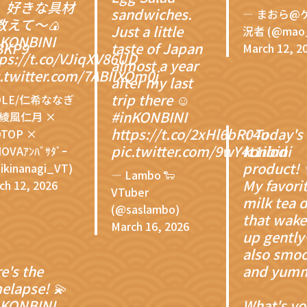
、好きな具材
sandwiches.
— まおら@
教えて〜🍙
Just a little
況者 (@mao_
nKONBINI
R3KP9
taste of Japan
March 12, 2
ps://t.co/VJiqXV86UD
almost a year
c.twitter.com/7ABIIXQm0j
after my last
trip there ☺️
OLE/仁希ななぎ
#inKONBINI
❄️綾風仁月 ×
https://t.co/2xHl6bR04u
✨Today's
OTOP ×
pic.twitter.com/9wY4t1iiod
konbini
OVAｱﾝﾊﾞｻﾀﾞｰ
product! 
ikinanagi_VT)
— Lambo 🐑
My favori
ch 12, 2026
VTuber
milk tea 
(@saslambo)
that wak
March 16, 2026
up gently~
also smo
e's the
and yumm
elapse! 💫
nKONBINI
What's yo