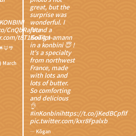
great, but the
surprise was
nKONBINI
wonderful. I
.co/CnQbRajVte
found a
er.com/t8T1GoT4cI
Kouign-amann
in a konbini 😇 !
🌟🦊サ
It's a specialty
from northwest
)
March
France, made
with lots and
lots of butter.
So comforting
and delicious
👌
#inKonbini
https://t.co/jKedBCpfIf
pic.twitter.com/kxr8Fpalxb
— Kõgan