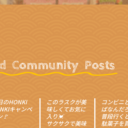
ed Community Posts
日のHONKI
このラスクが美
コンビニ
ONKIキャンペ
味しくてお気に
ばなんだ
🚩
入り💓
普段行く
サクサクで美味
駄菓子を