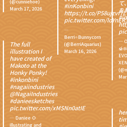
(@cunniehoe)
て
#inKonbini
March 17, 2026
を
https://t.co/P58ujzvf7L
#i
pic.twitter.com/loYnE
htt
—
pi
Berri⭐️Bunnycorn
— 
The full
(@BerriAquarius)
🍯
illustration I
March 16, 2026
EV
have created of
XEN
Makoto at the
(@n
Honky Ponky!
Mar
#inkonbini
#nagaiindustries
@NagaiIndustries
#danieesketches
pic.twitter.com/xMSNn0atIE
her
— Daniee 🌻
tim
illustrating and
#i