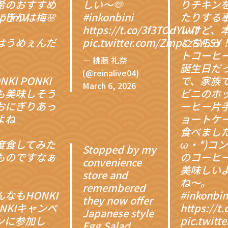
希のおすすめ
しい〜🫶
りチキン
eEphmV
にぎりは梅🌸
#inkonbini
たりする
https://t.co/3f3TOdYiwT
いけど、
はうめぇんだ
pic.twitter.com/ZmpszSYLSY
こちらっ
。
トコーヒ
— 桃藤 礼奈
誕生日だ
(@reinalive04)
NKI PONKI
で、家族
March 6, 2026
も美味しそう
ビニのホ
おにぎりあっ
ーヒー片
よね
ョートケ
食べました
度食してみた
ω・*)コ
Stopped by my
ものですなぁ
のコーヒ
convenience
美味しい
store and
ね〜。
remembered
んなもHONKI
#inkonbin
they now offer
ONKIキャンペ
https://t
Japanese style
ンに参加し
pic.twitt
Egg Salad