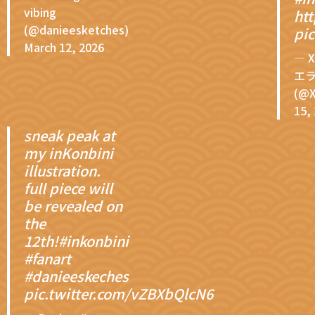
vibing
ht
(@danieesketches)
pic
March 12, 2026
— X
エ
(@X
15,
sneak peak at
my inKonbini
illustration.
full piece will
be revealed on
the
12th!
#inkonbini
#fanart
#danieeskeches
pic.twitter.com/vZBXbQlcN6