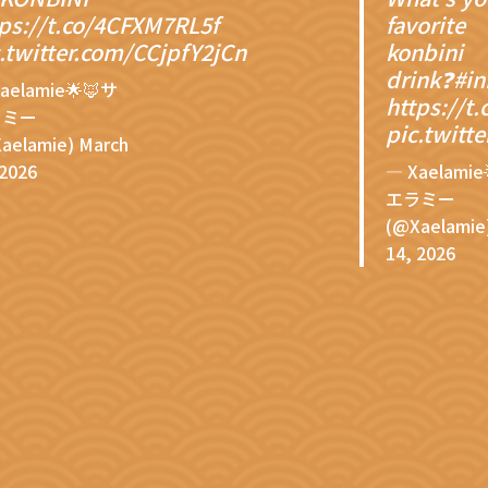
tps://t.co/4CFXM7RL5f
favorite
.twitter.com/CCjpfY2jCn
konbini
drink❓
#i
aelamie🌟🦊サ
https://t
ラミー
pic.twitt
aelamie)
March
 2026
— Xaelamie
エラミー
(@Xaelamie
14, 2026