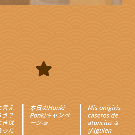
と言え
本日のHonki
Mis onigiris
ろう？
Ponkiキャンペ
caseros de
ときは
ーン📣
atuncito 🍙
買った
¿Alguien