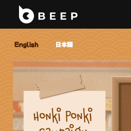
コ
ン
テ
ン
English
日本語
ツ
へ
ス
キ
ッ
プ