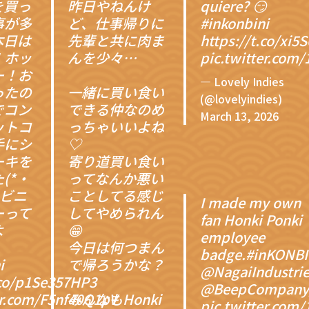
を買っ
昨日やねんけ
quiere? 😏
事が多
ど、仕事帰りに
#inkonbini
本日は
先輩と共に肉ま
https://t.co/xi5
！ホッ
んを少々…
pic.twitter.com
ー！お
— Lovely Indies
ったの
一緒に買い食い
(@lovelyindies)
でコン
できる仲なのめ
March 13, 2026
ットコ
っちゃいいよね
手にシ
♡
ーキを
寄り道買い食い
(*・
ってなんか悪い
ンビニ
ことしてる感じ
I made my own
ーって
してやめられん
fan Honki Ponki
よ
😁
employee
今日は何つまん
badge.
#inKONBI
i
で帰ろうかな？
@NagaiIndustri
.co/p1Se357HP3
@BeepCompany
er.com/F5nf40Q1pV
みんなもHonki
pic.twitter.com