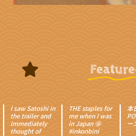
Featur
I saw Satoshi in
THE staples for
本
the trailer and
me when I was
P
immediately
in Japan 🤩
ーン
thought of
#inkonbini