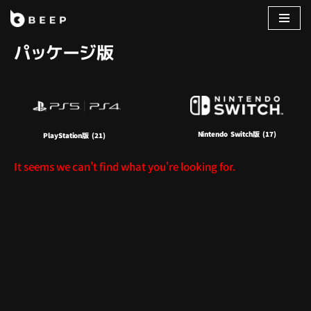
コ
パッケージ版
ン
テ
ン
ツ
へ
Nintendo Switch版
(17)
ス
PlayStation版
(21)
キ
It seems we can't find what you're looking for.
ッ
プ