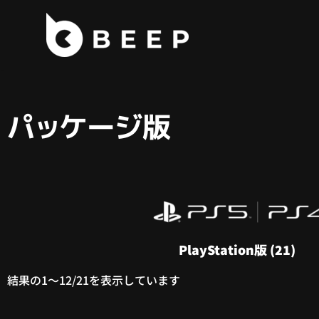
コ
ン
テ
ン
ツ
パッケージ版
へ
ス
キ
ッ
プ
PlayStation版
(21)
結果の1～12/21を表示しています