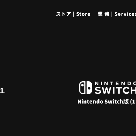
ストア | Store
業 務 | Service
Nintendo Switch版
(1