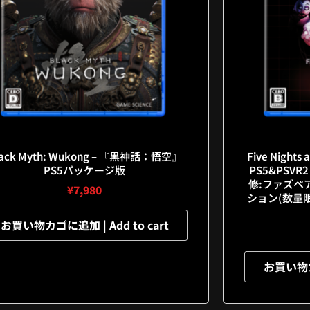
lack Myth: Wukong – 『黒神話：悟空』
Five Nights 
PS5パッケージ版
PS5&PSV
修:ファズベ
¥
7,980
ション(数量
お買い物カゴに追加 | Add to cart
お買い物カゴ