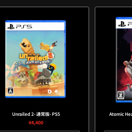
Unrailed 2- 通常版- PS5
Atomic Hea
¥
4,400