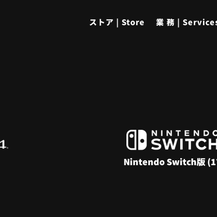
ストア | Store
業 務 | Service
Nintendo Switch版
(1