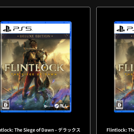
ntlock: The Siege of Dawn – デラックス
Flintlock: 