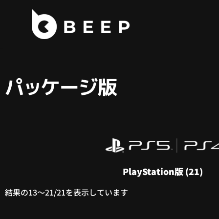
コ
ン
テ
ン
ツ
パッケージ版
へ
ス
キ
ッ
プ
PlayStation版
(21)
結果の13～21/21を表示しています