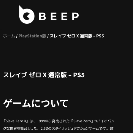
コ
ン
テ
ホーム
/
PlayStation版
/ スレイブ ゼロ X 通常版 – PS5
ン
ツ
へ
ス
キ
スレイブ ゼロ X 通常版 – PS5
ッ
プ
ゲームについて
『Slave Zero X』 は、1999年に発売された 『Slave Zero』のバイオパン
クな世界を舞台とした、2.5Dのスタイリッシュアクションゲームです。敵