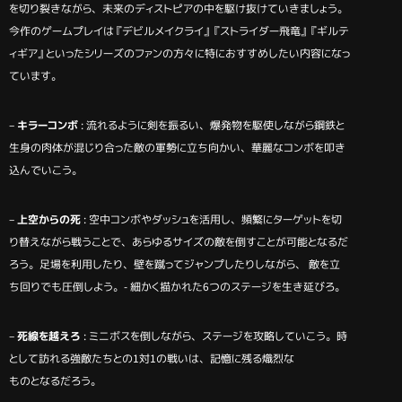
を切り裂きながら、未来のディストピアの中を駆け抜けていきましょう。
今作のゲームプレイは『デビルメイクライ』『ストライダー飛竜』『ギルテ
ィギア』といったシリーズのファンの方々に特におすすめしたい内容になっ
ています。
–
キラーコンボ
: 流れるように剣を振るい、爆発物を駆使しながら鋼鉄と
生身の肉体が混じり合った敵の軍勢に立ち向かい、華麗なコンボを叩き
込んでいこう。
–
上空からの死
​ : 空中コンボやダッシュを活用し、頻繁にターゲットを切
り替えながら戦うことで、あらゆるサイズの敵を倒すことが可能となるだ
ろう。足場を利用したり、壁を蹴ってジャンプしたりしながら、 敵を立
ち回りでも圧倒しよう。- 細かく描かれた6つのステージを生き延びろ。
–
死線を越えろ
: ミニボスを倒しながら、ステージを攻略していこう。時
として訪れる強敵たちとの1対1の戦いは、記憶に残る熾烈な
ものとなるだろう。