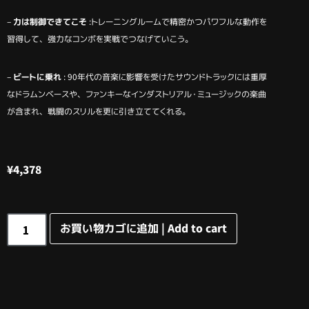
–
力は制御できてこそ
:トレーニングルームで精密かつパワフルな動作を
習得して、強力なコンボを実戦でつなげていこう。
–
ビートに乗れ
: 90年代の音楽に影響を受けたサウンドトラックには重厚
なドラムンベースや、ファンキーなインダストリアル・ミュージックの楽曲
が含まれ、戦闘のスリルを更に引き立ててくれる。
¥
4,378
お買い物カゴに追加 | Add to cart