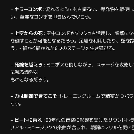
–
キラーコンボ
: 流れるように剣を振るい、爆発物を駆使
い、華麗なコンボを叩き込んでいこう。
–
上空からの死
​ : 空中コンボやダッシュを活用し、頻繁
を倒すことが可能となるだろう。足場を利用したり、壁を蹴
う。- 細かく描かれた6つのステージを生き延びろ。
–
死線を越えろ
: ミニボスを倒しながら、ステージを攻略
に残る熾烈な
ものとなるだろう。
–
力は制御できてこそ
:トレーニングルームで精密かつパ
こう。
–
ビートに乗れ
: 90年代の音楽に影響を受けたサウンド
リアル・ミュージックの楽曲が含まれ、戦闘のスリルを更に