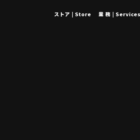
ストア | Store
業 務 | Service