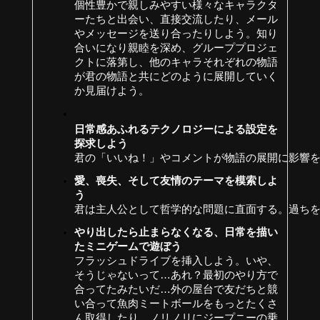
個性豊かで親しみやすい様々なキャラクタ
ーたちと出会い、直接交流したり、メール
やメッセージを送り合ったりしよう。知り
合いになり親睦を深め、グループプロジェ
クトに落第し、他のキャラそれぞれの物語
が君の物語と共にどのように展開していく
か見届けよう。
日常感あふれるテクノロジーによる設定を
探求しよう 
君の「いいね！」やコメントが物語の展開に影響を
愛、喪失、そして友情のテーマを模索しよ
う 
君は主人公として哲学的な問題に直面する。過ちを
やり出したら止まらなくなる、日常を描い
たミニゲームで遊ぼう
フラッシュドライブを挿入しよう。いや、
そうじゃないって…あれ？最初のやり方で
合ってたみたいだ…外の屋台で友だちと競
い合って魚肉ミートボールをもっとたくさ
ん取得したり、ノリノリにジープニーの乗