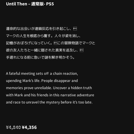
Until Then – 通常版- PS5
運命的な出会いが連鎖反応を引き起こし、
マークの人生を根底から覆す。人々が姿を消し、
記憶がおぼろげになっていく。この冒険物語でマークと
彼の友人たちと一緒に隠された真実を追及し、
手遅れになる前に急いで謎を解き明かそう。
A fateful meeting sets off a chain reaction,
upending Mark’s life. People disappear and
memories prove unreliable. Uncover a hidden truth
with Mark and his friends in this narrative adventure
and race to unravel the mystery before it’s too late.
¥
4,840
¥
4,356