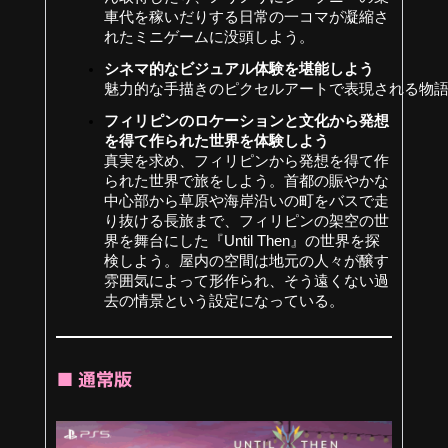
車代を稼いだりする日常の一コマが凝縮さ
れたミニゲームに没頭しよう。 
シネマ的なビジュアル体験を堪能しよう 
魅力的な手描きのピクセルアートで表現される物語
フィリピンのロケーションと文化から発想
を得て作られた世界を体験しよう
真実を求め、フィリピンから発想を得て作
られた世界で旅をしよう。首都の賑やかな
中心部から草原や海岸沿いの町をバスで走
り抜ける長旅まで、フィリピンの架空の世
界を舞台にした『Until Then』の世界を探
検しよう。屋内の空間は地元の人々が醸す
雰囲気によって形作られ、そう遠くない過
去の情景という設定になっている。
■ 通常版