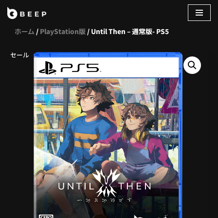
コ
ホーム
/
PlayStation版
/ Until Then – 通常版- PS5
ン
テ
セール
ン
ツ
へ
ス
キ
ッ
プ