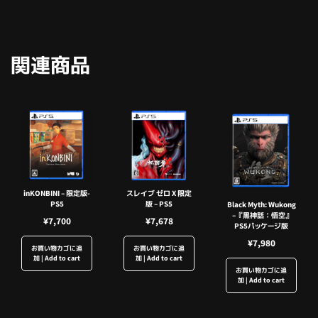
関連商品
inKONBINI – 限定版-
スレイブ ゼロ X 限定
PS5
版 – PS5
Black Myth: Wukong
– 『黒神話：悟空』
¥
7,700
¥
7,678
PS5パッケージ版
¥
7,980
お買い物カゴに追
お買い物カゴに追
加 | Add to cart
加 | Add to cart
お買い物カゴに追
加 | Add to cart