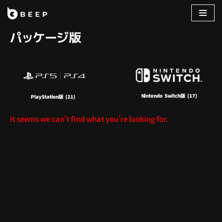
コ
パッケージ版
ン
テ
ン
ツ
へ
Nintendo Switch版
(17)
ス
PlayStation版
(21)
キ
It seems we can't find what you're looking for.
ッ
プ