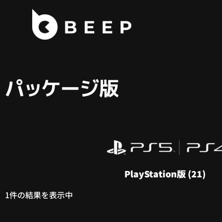
コ
ン
テ
ン
ツ
パッケージ版
へ
ス
キ
ッ
プ
PlayStation版
(21)
1件の結果を表示中