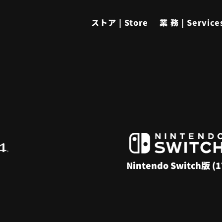
ストア | Store
業 務 | Service
Nintendo Switch版
(1