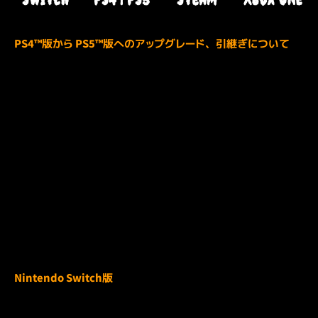
PS4™版から PS5™版へのアップグレード、引継ぎについて
PS4™『Pumpkin Jack(パンプキン・ジャック)』をご購入され
た方は、追加費用110円(税込み)にてPS5™『Pumpkin
Jack(パンプキン・ジャック)』へのアップグレードが可能で
す。
このゲームをPS5でプレイするには、システムソフトウェアを
最新バージョンにアップデートしてください。このゲームは
PS5でプレイできますが、PS4で利用できる機能の一部は
PS5では利用できない場合があります。詳細については
PlayStation.com/bc を参照してください。
Nintendo Switch版
Switch版にて発生している一部翻訳表記の不具合につきまし