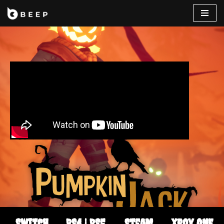
コ
ン
テ
ン
ツ
へ
ス
キ
ッ
プ
Switch
PS4 | PS5
Steam
Xbox ONE