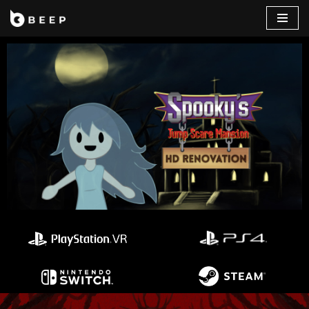
コ
ン
テ
ン
ツ
へ
ス
キ
ッ
プ