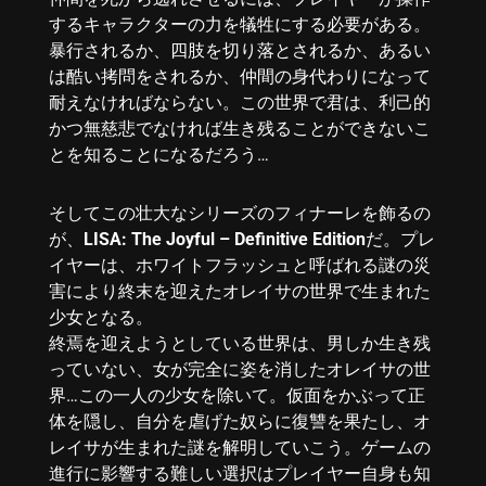
するキャラクターの力を犠牲にする必要がある。
暴行されるか、四肢を切り落とされるか、あるい
は酷い拷問をされるか、仲間の身代わりになって
耐えなければならない。この世界で君は、利己的
かつ無慈悲でなければ生き残ることができないこ
とを知ることになるだろう…
そしてこの壮大なシリーズのフィナーレを飾るの
が、
LISA: The Joyful – Definitive Edition
だ。プレ
イヤーは、ホワイトフラッシュと呼ばれる謎の災
害により終末を迎えたオレイサの世界で生まれた
少女となる。
終焉を迎えようとしている世界は、男しか生き残
っていない、女が完全に姿を消したオレイサの世
界…この一人の少女を除いて。仮面をかぶって正
体を隠し、自分を虐げた奴らに復讐を果たし、オ
レイサが生まれた謎を解明していこう。ゲームの
進行に影響する難しい選択はプレイヤー自身も知