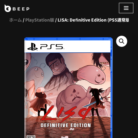
コ
ホーム
/
PlayStation版
/ LISA: Definitive Edition (PS5通常版)
ン
テ
ン
ツ
へ
ス
キ
ッ
プ