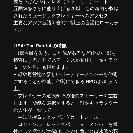
度を下げたペインレス（ストーリー）モード
雰囲気をさらに盛り上げる20以上もの新曲が収録
されたミュージックプレイヤーへのアクセス
主要なアジア言語を含む12以上の言語にローカラ
イズ
LISA: The Painful の特徴
– (腕や目を失う、また傷があるなど)体の一部を
犠牲にすることでステータスが変化し、キャラク
ターの外見にも現れます。
– 町や野営地で新しいパーティーメンバーを仲間
にすることが可能。仲間にできる NPC は 30 人以
上。
– プレイヤーの選択がその後のストーリーを左右
します。冷酷な選択をすると、町やキャラクター
の人生が一変して…
– 手に汗握るショッピングカートレース。
– ロシアンルーレットでパーティーメンバーを犠
牲にして勝てば大儲け。ただし負ければ永遠の死