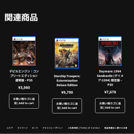
関連商品
デビルエンジン：コン
Daymare: 1994
プリートエディション
Sandcastle (デイメ
Starship Troopers:
通常版 – PS5
ア:1994) 限定版 –
Extermination
PS5
Deluxe Edition
¥
3,980
¥
7,678
¥
9,790
お買い物カゴに追
加 | Add to cart
お買い物カゴに追
お買い物カゴに追
加 | Add to cart
加 | Add to cart
ストア
マイページ
カート
プライバシーポリシー
ご利用規約 | Terms of Service
特定商取引に関する法律