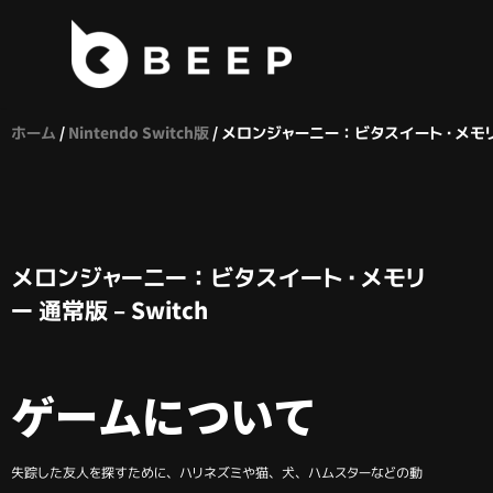
コ
ン
テ
ホーム
/
Nintendo Switch版
/ メロンジャーニー：ビタスイート・メモリー 
ン
ツ
へ
ス
キ
メロンジャーニー：ビタスイート・メモリ
ッ
ー 通常版 – Switch
プ
ゲームについて
失踪した友人を探すために、ハリネズミや猫、犬、ハムスターなどの動