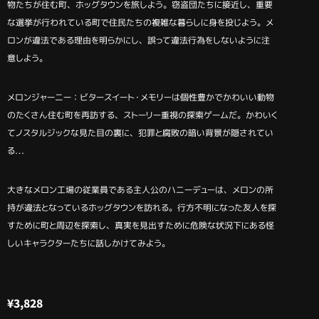
物たちが住む町、ホッグタウンを旅しよう。窃盗団たちに接近し、重要
な選挙が行われている町で住民たちの複雑な暮らしに身を投じよう。メ
ロンが違法である理由を明らかにし、誤って違法行為をしないように注
意しよう。
メロンジャーニー：ビタースイート・メモリーは個性豊かでかわいい動物
のたくさん住む町を再訪する、ストーリー重視の探索ゲームだ。かわいく
てノスタルジックな見た目の裏に、犯罪と腐敗の暗い背景が隠されてい
る…
大きなメロン工場の従業員である主人公のハニーデューは、メロンの所
持が違法となっているホッグタウンを訪れる。行方不明になった友人を探
すために町と周辺を探索し、真実を見出すために危険な状況下にある怪
しいキャラクターたちに話しかけてみよう。
¥
3,828