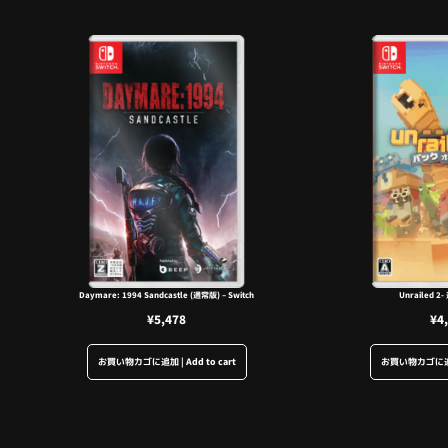
Daymare: 1994 Sandcastle (通常版) – Switch
Unrailed 2-
¥
5,478
¥
4
お買い物カゴに追加 | Add to cart
お買い物カゴに追加 |