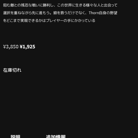
阻む敵との残忍な戦いに勝利し、この世界に生きる様々な人と出会って
選択を重ねながら先に進もう。娘を救うだけでなく、Thorn自身の野望
をどこまで実現できるかはプレイヤーの手にかかっている
¥
3,850
¥
1,925
在庫切れ
説明
追加情報