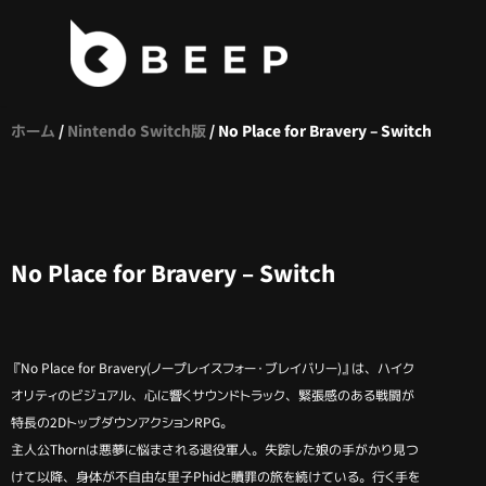
コ
ン
テ
ホーム
/
Nintendo Switch版
/ No Place for Bravery – Switch
ン
ツ
へ
ス
キ
No Place for Bravery – Switch
ッ
プ
『No Place for Bravery(ノープレイスフォー・ブレイバリー)』は、ハイク
オリティのビジュアル、心に響くサウンドトラック、緊張感のある戦闘が
特長の2DトップダウンアクションRPG。
主人公Thornは悪夢に悩まされる退役軍人。失踪した娘の手がかり見つ
けて以降、身体が不自由な里子Phidと贖罪の旅を続けている。行く手を