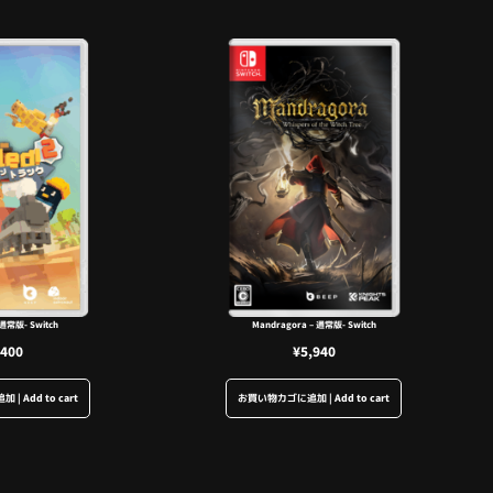
 通常版- Switch
Mandragora – 通常版- Switch
,400
¥
5,940
 Add to cart
お買い物カゴに追加 | Add to cart