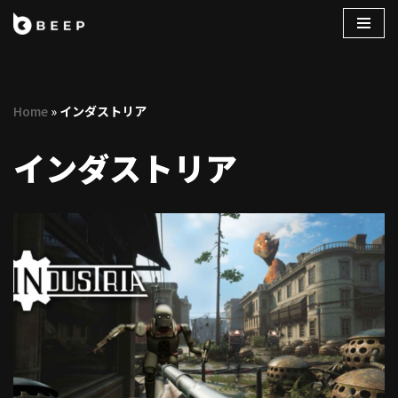
コ
ン
テ
Home
»
インダストリア
ン
ツ
インダストリア
へ
ス
キ
ッ
プ