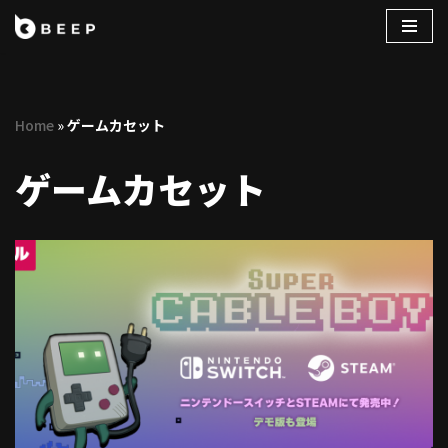
コ
ン
テ
Home
»
ゲームカセット
ン
ツ
ゲームカセット
へ
ス
キ
ッ
プ