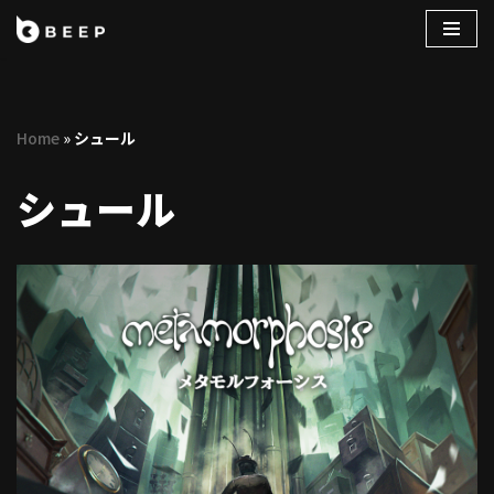
コ
ン
テ
Home
»
シュール
ン
ツ
シュール
へ
ス
キ
ッ
プ