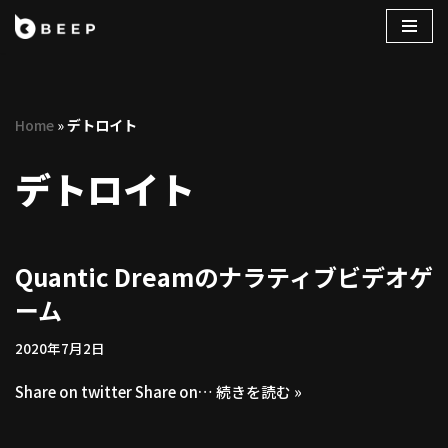
コ
ン
テ
Home
»
デトロイト
ン
ツ
デトロイト
へ
ス
キ
ッ
Quantic Dreamのナラティブビデオゲ
プ
ーム
2020年7月2日
Share on twitter Share on…
続きを読む »