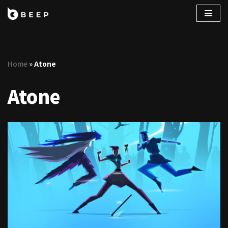
コ
ン
テ
Home
»
Atone
ン
ツ
Atone
へ
ス
キ
ッ
プ