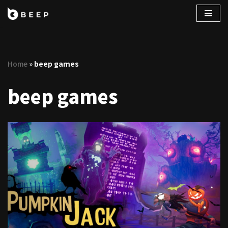
コ
ン
テ
Home
»
beep games
ン
ツ
beep games
へ
ス
キ
ッ
プ