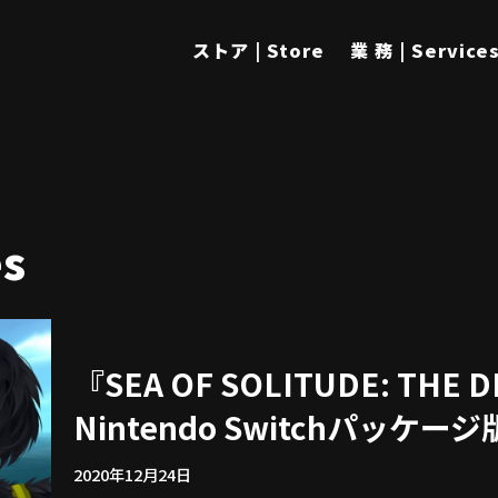
ストア | Store
業 務 | Service
s
『SEA OF SOLITUDE: THE 
Nintendo Switchパッ
2020年12月24日