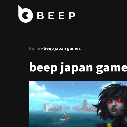
コ
ン
テ
ン
ツ
Home
»
beep japan games
へ
ス
beep japan game
キ
ッ
プ