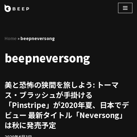
コ
ン
テ
Home
»
beepneversong
ン
ツ
beepneversong
へ
ス
キ
ッ
美と恐怖の狭間を旅しよう: トーマ
プ
ス・ブラッシュが手掛ける
「Pinstripe」が2020年夏、日本でデ
ビュー 最新タイトル「Neversong」
は秋に発売予定
2020年6月3日