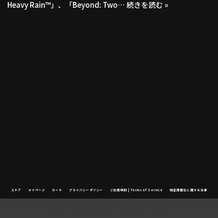
Heavy Rain™」、「Beyond: Two…
続きを読む »
ストア
マイページ
カート
プライバシーポリシー
ご利用規約 | Terms of Service
特定商取引に関する法律
©2021 Beep Company / Beep Japan