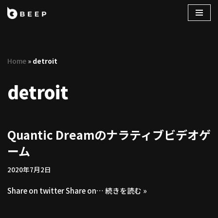
コ
ン
テ
Home
»
detroit
ン
ツ
detroit
へ
ス
キ
ッ
Quantic Dreamのナラティブビデオゲ
プ
ーム
2020年7月2日
Share on twitter Share on…
続きを読む »