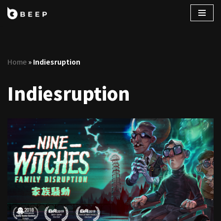
コ
ン
テ
Home
»
Indiesruption
ン
ツ
Indiesruption
へ
ス
キ
ッ
プ