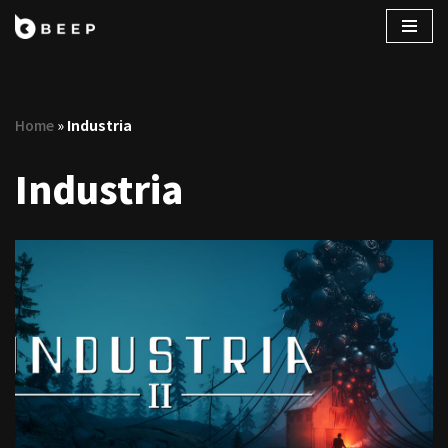
コ
ン
テ
Home
»
Industria
ン
ツ
Industria
へ
ス
キ
ッ
プ