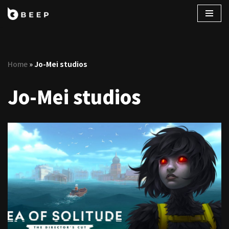
コ
ン
テ
Home
»
Jo-Mei studios
ン
ツ
Jo-Mei studios
へ
ス
キ
ッ
プ