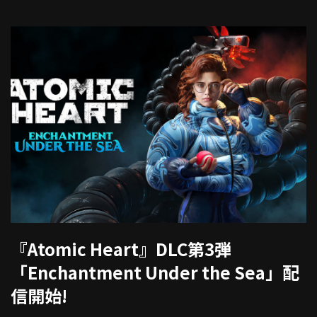
『Atomic Heart』DLC第3弾
「Enchantment Under the Sea」配
信開始!