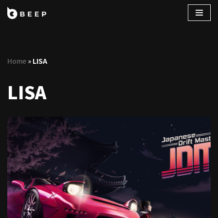
コ
ン
テ
Home
»
LISA
ン
ツ
LISA
へ
ス
キ
ッ
プ