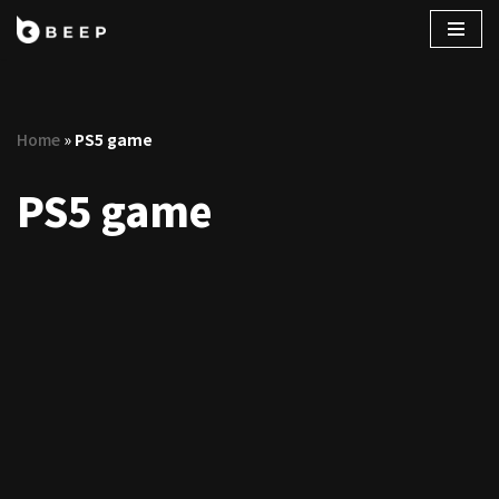
コ
ン
テ
Home
»
PS5 game
ン
ツ
PS5 game
へ
ス
キ
ッ
プ