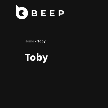
コ
ン
テ
ン
ツ
Home
»
Toby
へ
ス
Toby
キ
ッ
プ