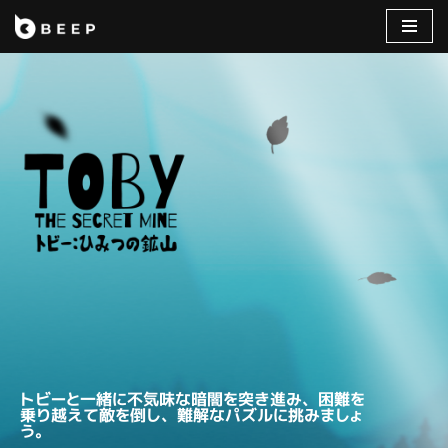
コ
ン
テ
ン
ツ
へ
ス
キ
ッ
プ
トビーと一緒に不気味な暗闇を突き進み、困難を
乗り越えて敵を倒し、難解なパズルに挑みましょ
う。