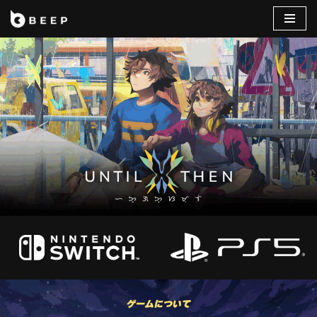
コ
ン
テ
ン
ツ
へ
ス
キ
ッ
プ