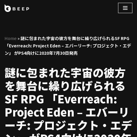
コ
ン
テ
Home
»
謎に包まれた宇宙の彼方を舞台に繰り広げられるSF RPG
ン
「Everreach: Project Eden – エバーリーチ: プロジェクト・エデ
ツ
ン」 がPS4向けに2020年7月30日発売
へ
ス
謎に包まれた宇宙の彼方
キ
ッ
を舞台に繰り広げられる
プ
SF RPG 「Everreach:
Project Eden – エバーリ
ーチ: プロジェクト・エデ