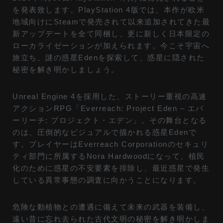
を発表致します。PlayStation 4版では、本作が欧米
地域向けにSteamで発売されて以来追加されてきた最
新アップデートを全て同梱し、更に新しく日本限定の
ローカライゼーションが加えられます。今こそ宇宙へ
旅立ち、謎の惑星Edenを探索して、惑星に隠された
秘密を解き明かしましょう。
Unreal Engine 4を採用した、ストーリー重視の高速
アクションRPG「Everreach: Project Eden – エバ
ーリーチ: プロジェクト・エデン」。その舞台となる
のは、圧倒的なビジュアルで描かれる惑星Edenで
す。プレイヤーはEverreach Corporationのセキュリ
ティ部門に所属するNora Hardwoodになって、植民
化のために惑星の不安要素を排除し、最近惑星で発生
している異常事態の調査に向かうことになります。
危険な動植物との遭遇に備えて未来の武器を装備し、
遠い昔に忘れ去られた古代文明の秘密を解き明かしま