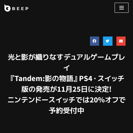
コ
ン
テ
ン
ツ
へ
光と影が織りなすデュアルゲームプレ
ス
キ
イ
ッ
『Tandem:影の物語』PS4・スイッチ
プ
版の発売が11月25日に決定!
ニンテンドースイッチでは20%オフで
予約受付中