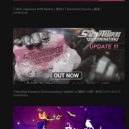
『JDM: Japanese Drift Master』 新DLC「American Classics」配信！
2026年6月29日
『Starship Troopers: Extermination』Update 11 勝利への第一歩はシャワーから !?
2026年6月26日