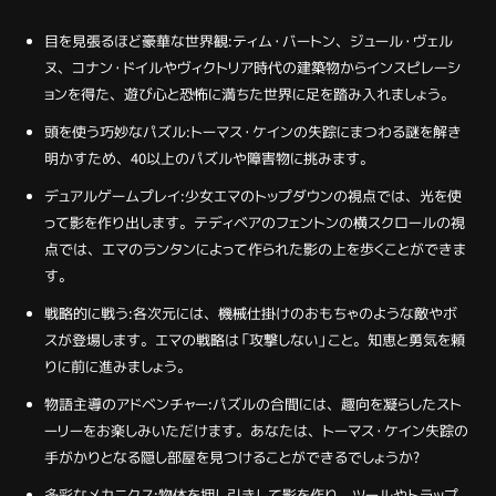
目を見張るほど豪華な世界観:ティム・バートン、ジュール・ヴェル
ヌ、コナン・ドイルやヴィクトリア時代の建築物からインスピレーシ
ョンを得た、遊び心と恐怖に満ちた世界に足を踏み入れましょう。
頭を使う巧妙なパズル:トーマス・ケインの失踪にまつわる謎を解き
明かすため、40以上のパズルや障害物に挑みます。
デュアルゲームプレイ:少女エマのトップダウンの視点では、光を使
って影を作り出します。テディベアのフェントンの横スクロールの視
点では、エマのランタンによって作られた影の上を歩くことができま
す。
戦略的に戦う:各次元には、機械仕掛けのおもちゃのような敵やボ
スが登場します。エマの戦略は「攻撃しない」こと。知恵と勇気を頼
りに前に進みましょう。
物語主導のアドベンチャー:パズルの合間には、趣向を凝らしたスト
ーリーをお楽しみいただけます。あなたは、トーマス・ケイン失踪の
手がかりとなる隠し部屋を見つけることができるでしょうか?
多彩なメカニクス:物体を押し引きして影を作り、ツールやトラップ