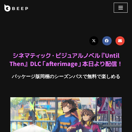
コ
ン
テ
ン
ツ
へ
シネマティック・ビジュアルノベル『Until
ス
Then』 DLC「afterimage」本日より配信！
キ
ッ
パッケージ版同梱のシーズンパスで無料で楽しめる
プ