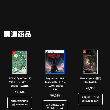
関連商品
メロンジャーニー：ビ
Daymare: 1994
Mandragora – 限定
タスイート・メモリー
Sandcastle(デイメ
版- Switch
通常版 – Switch
ア:1994) 通常版 –
¥
8,990
PS5
¥
3,828
¥
6,028
お買い物カゴに追
加 | Add to cart
お買い物カゴに追
加 | Add to cart
お買い物カゴに追
加 | Add to cart