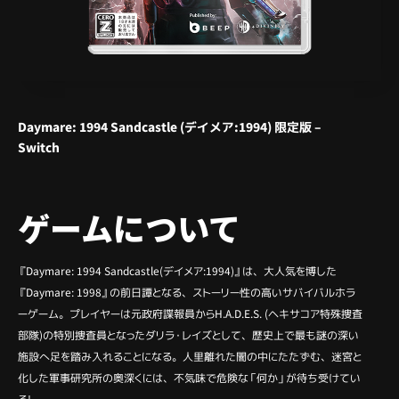
Daymare: 1994 Sandcastle (デイメア:1994) 限定版 –
Switch
ゲームについて
『Daymare: 1994 Sandcastle(デイメア:1994)』は、大人気を博した
『Daymare: 1998』の前日譚となる、ストーリー性の高いサバイバルホラ
ーゲーム。プレイヤーは元政府諜報員からH.A.D.E.S. (ヘキサコア特殊捜査
部隊)の特別捜査員となったダリラ・レイズとして、歴史上で最も謎の深い
施設へ足を踏み入れることになる。人里離れた闇の中にたたずむ、迷宮と
化した軍事研究所の奥深くには、不気味で危険な「何か」が待ち受けてい