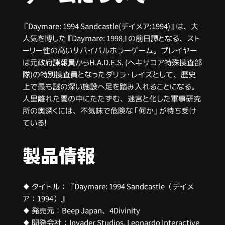
『Daymare: 1994 Sandcastle(デイメア:1994)』は、大
人気を博した『Daymare: 1998』の前日譚となる、スト
ーリー性の高いサバイバルホラーゲーム。プレイヤー
は元政府諜報員からH.A.D.E.S. (ヘキサコア特殊捜査部
隊)の特別捜査員となったダリラ・レイズとして、歴史
上で最も謎の深い施設へ足を踏み入れることになる。
人里離れた闇の中にたたずむ、迷宮と化した軍事研究
所の奥深くには、不気味で危険な「何か」が待ち受け
ている!
製品情報
♦ タイトル： 『Daymare: 1994 Sandcastle（デイメ
ア：1994）』
♦ 発売元：Beep Japan、4Divinity
♦ 開発会社：Invader Studios, Leonardo Interactive