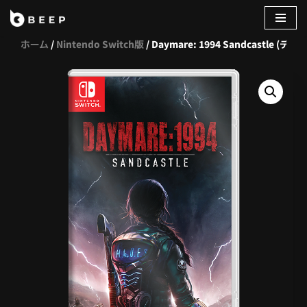
コ
ホーム
/
Nintendo Switch版
/ Daymare: 1994 Sandcastle (デイ
ン
テ
ン
ツ
へ
ス
キ
ッ
プ