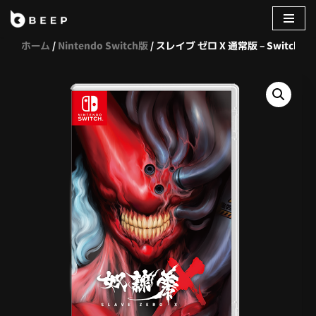
コ
ホーム
/
Nintendo Switch版
/ スレイブ ゼロ X 通常版 – Switch
ン
テ
ン
ツ
へ
ス
キ
ッ
プ