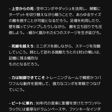
–
上空からの死
​ : 空中コンボやダッシュを活用し、頻繁に
ターゲットを切り替えながら戦うことで、あらゆるサイズ
の敵を倒すことが可能となるだろう。足場を利用したり、
壁を蹴ってジャンプしたりしながら、 敵を立ち回りでも圧
倒しよう。- 細かく描かれた6つのステージを生き延びろ。
–
死線を越えろ
: ミニボスを倒しながら、ステージを攻略
していこう。時として訪れる強敵たちとの1対1の戦いは、
記憶に残る熾烈な
ものとなるだろう。
–
力は制御できてこそ
:トレーニングルームで精密かつパ
ワフルな動作を習得して、強力なコンボを実戦でつなげ
ていこう。
–
ビートに乗れ
: 90年代の音楽に影響を受けたサウンドト
ラックには重厚なドラムンベースや、ファンキーなインダ