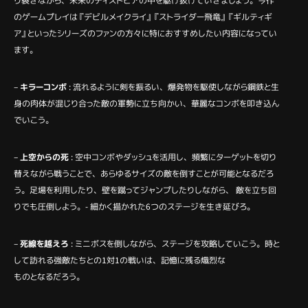
り裂きながら、未来のディストピアの中を駆け抜けていきましょう。今作
のゲームプレイは『デビルメイクライ』『ストライダー飛竜』『ギルティギ
ア』といったシリーズのファンの方々に特におすすめしたい内容になってい
ます。
–
キラーコンボ
: 流れるように剣を振るい、爆発物を駆使しながら鋼鉄と生
身の肉体が混じり合った敵の軍勢に立ち向かい、華麗なコンボを叩き込ん
でいこう。
–
上空からの死
​ : 空中コンボやダッシュを活用し、頻繁にターゲットを切り
替えながら戦うことで、あらゆるサイズの敵を倒すことが可能となるだろ
う。足場を利用したり、壁を蹴ってジャンプしたりしながら、 敵を立ち回
りでも圧倒しよう。- 細かく描かれた6つのステージを生き延びろ。
–
死線を越えろ
: ミニボスを倒しながら、ステージを攻略していこう。時と
して訪れる強敵たちとの1対1の戦いは、記憶に残る熾烈な
ものとなるだろう。