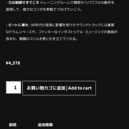
–
力は制御できてこそ
:トレーニングルームで精密かつパワフルな動作を
習得して、強力なコンボを実戦でつなげていこう。
–
ビートに乗れ
: 90年代の音楽に影響を受けたサウンドトラックには重厚
なドラムンベースや、ファンキーなインダストリアル・ミュージックの楽曲が
含まれ、戦闘のスリルを更に引き立ててくれる。
¥
4,378
お買い物カゴに追加 | Add to cart
説明
追加情報