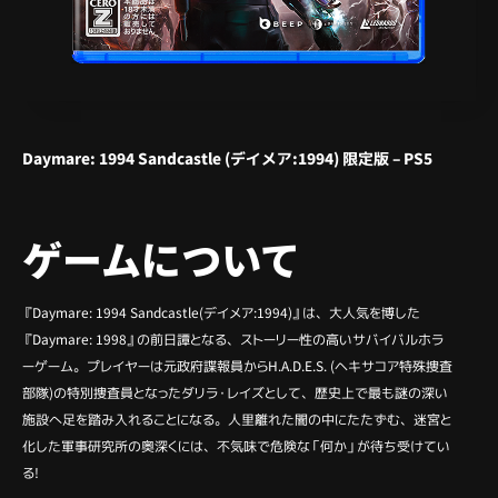
Daymare: 1994 Sandcastle (デイメア:1994) 限定版 – PS5
ゲームについて
『Daymare: 1994 Sandcastle(デイメア:1994)』は、大人気を博した
『Daymare: 1998』の前日譚となる、ストーリー性の高いサバイバルホラ
ーゲーム。プレイヤーは元政府諜報員からH.A.D.E.S. (ヘキサコア特殊捜査
部隊)の特別捜査員となったダリラ・レイズとして、歴史上で最も謎の深い
施設へ足を踏み入れることになる。人里離れた闇の中にたたずむ、迷宮と
化した軍事研究所の奥深くには、不気味で危険な「何か」が待ち受けてい
る!