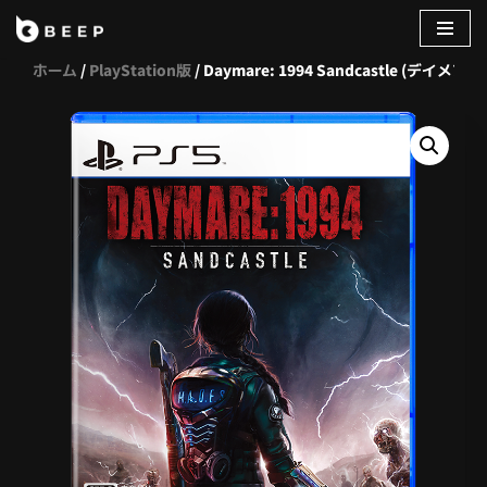
コ
ホーム
/
PlayStation版
/ Daymare: 1994 Sandcastle (デイメア:1
ン
テ
ン
ツ
へ
ス
キ
ッ
プ