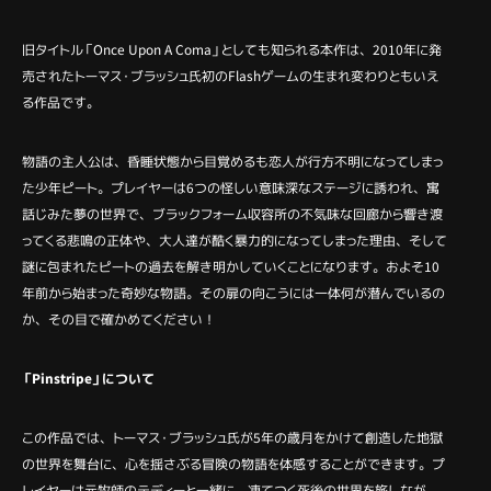
旧タイトル「Once Upon A Coma」としても知られる本作は、2010年に発
売されたトーマス・ブラッシュ氏初のFlashゲームの生まれ変わりともいえ
る作品です。
物語の主人公は、昏睡状態から目覚めるも恋人が行方不明になってしまっ
た少年ピート。プレイヤーは6つの怪しい意味深なステージに誘われ、寓
話じみた夢の世界で、ブラックフォーム収容所の不気味な回廊から響き渡
ってくる悲鳴の正体や、大人達が酷く暴力的になってしまった理由、そして
謎に包まれたピートの過去を解き明かしていくことになります。およそ10
年前から始まった奇妙な物語。その扉の向こうには一体何が潜んでいるの
か、その目で確かめてください！
「Pinstripe」について
この作品では、トーマス・ブラッシュ氏が5年の歳月をかけて創造した地獄
の世界を舞台に、心を揺さぶる冒険の物語を体感することができます。プ
レイヤーは元牧師のテディーと一緒に、凍てつく死後の世界を旅しなが