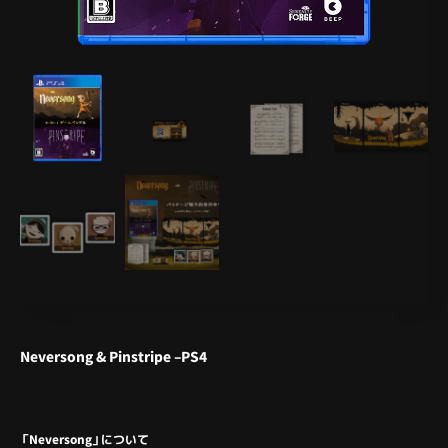
Neversong & Pinstripe –PS4
「Neversong」について