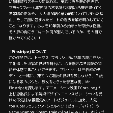
い意味深なステージに誘われ、寓話じみた夢の世界で、
ブラックフォーム収容所の不気味な回廊から響き渡ってく
る悲鳴の正体や、大人達が酷く暴力的になってしまった理
由、そして謎に包まれたピートの過去を解き明かしていく
ことになります。およそ10年前から始まった奇妙な物語。
その扉の向こうには一体何が潜んでいるのか、その目で
確かめてください！
「Pinstripe」について
この作品では、トーマス・ブラッシュ氏が5年の歳月をかけ
て創造した地獄の世界を舞台に、心を揺さぶる冒険の物
語を体感することができます。プレイヤーは元牧師のテ
ディーと一緒に、凍てつく死後の世界を旅しながら、３歳
になる娘のボウと、彼女をさらった邪悪な男、Mr.
Pinstripeを探します。アニメーション映画「Coraline」の
上杉忠弘氏による美術デザインにインスピレーションを受
けた不気味な雰囲気のアートビジュアルに加え、人気
YouTuberフェリックス・シェルベリ（ピューディパイ）や
Game Grumpの Steam Trainでおなじみの ロス・オドノヴ