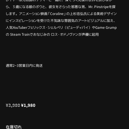
ら、３歳になる娘のボウと、彼女をさらった邪悪な男、Mr. Pinstripeを探
します。アニメーション映画「Coraline」の上杉忠弘氏による美術デザイン
にインスピレーションを受けた不気味な雰囲気のアートビジュアルに加え、
人気YouTuberフェリックス・シェルベリ（ピューディパイ）やGame Grump
の Steam Trainでおなじみの ロス・オドノヴァンが声優に起用
通常2~3営業日内に発送
¥
3,980
¥
1,980
在庫切れ