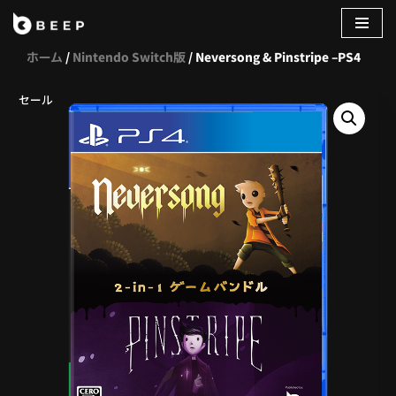
コ
ホーム
/
Nintendo Switch版
/ Neversong & Pinstripe –PS4
ン
テ
セール
ン
ツ
へ
ス
キ
ッ
プ