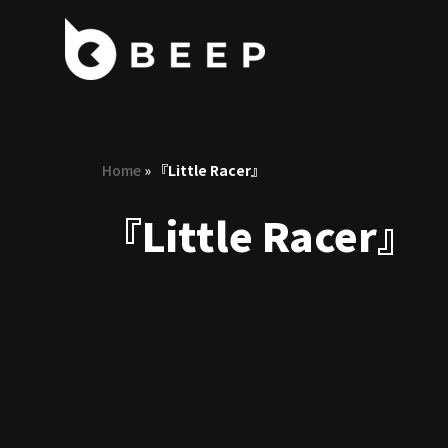
コ
ン
テ
ン
ツ
Home
»
『Little Racer』
へ
ス
『Little Racer』
キ
ッ
プ