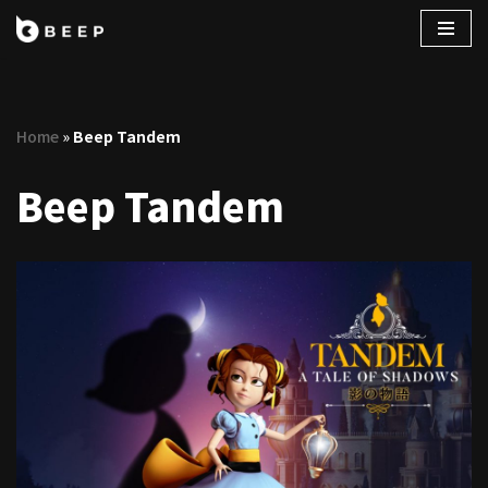
コ
ン
テ
Home
»
Beep Tandem
ン
ツ
Beep Tandem
へ
ス
キ
ッ
プ