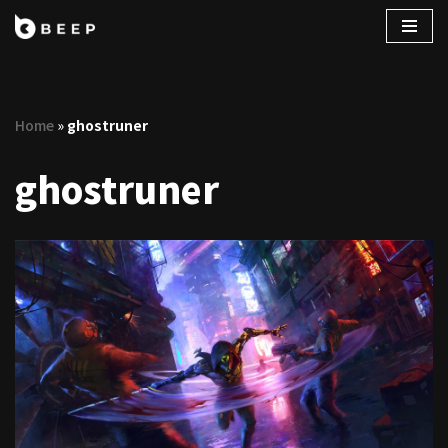
コ
ン
テ
Home
»
ghostruner
ン
ツ
ghostruner
へ
ス
キ
ッ
プ