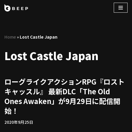
コ
ン
テ
Home
»
Lost Castle Japan
ン
ツ
Lost Castle Japan
へ
ス
キ
ッ
ローグライクアクションRPG『ロスト
プ
キャッスル』 最新DLC「The Old
Ones Awaken」が9月29日に配信開
始！
2020年9月25日