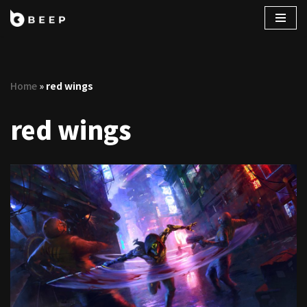
コ
ン
テ
Home
»
red wings
ン
ツ
red wings
へ
ス
キ
ッ
プ